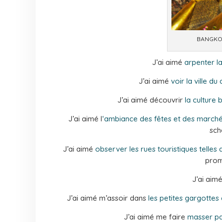
BANGKOK
J’ai aimé
arpenter la
J’ai aimé
voir la ville du 
J’ai aimé découvrir
la culture
J’ai aimé l
‘ambiance des fêtes et des march
sch
J’ai aimé
observer les rues touristiques telle
prom
J’ai aim
J’ai aimé m’assoir dans
les petites gargottes
J’ai aimé me faire
masser par