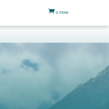

0 ITEMS