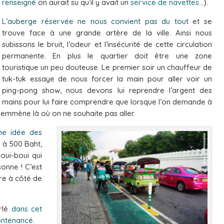
renseigné
on aurait su qu’il y avait un
service de navettes
…).
L’auberge réservée ne nous convient pas du tout
et se
trouve face à une grande artère de la ville. Ainsi nous
subissons le bruit, l’odeur et l’insécurité de cette circulation
permanente. En plus le quartier doit être une zone
touristique un peu douteuse. Le premier soir un chauffeur de
tuk-tuk essaye de nous forcer la main pour aller voir un
ping-pong show, nous devons lui reprendre l’argent des
mains pour lui faire comprendre que lorsque l’on demande à
s emmène là où on ne souhaite pas aller.
ne idée des
s à 500 Baht,
oui-boui qui
onne ! C’est
re à côté de
arlé
dans cet
ntenancé.