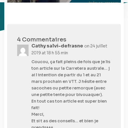
4 Commentaires
Cathy salvi-defrasne
on 24 juillet
2019 at 18 h 55 min
Coucou, ça fait pleins de fois que je lis
ton article sur la Carretera australe… j
ai l intention de partir du 1 et au 21
mars prochain en VTT. J hésite entre
sacoches ou petite remorque (avec
une petite tente pour bivouaquer).
En tout cas ton article est super bien
fait!
Merci,
Et si t as des conseils… et bien je
prends+++