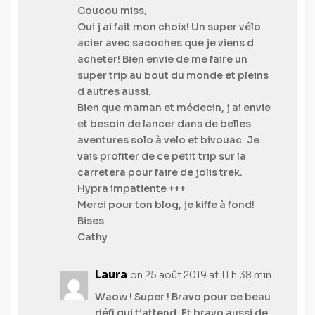
Coucou miss,
Oui j ai fait mon choix! Un super vélo
acier avec sacoches que je viens d
acheter! Bien envie de me faire un
super trip au bout du monde et pleins
d autres aussi.
Bien que maman et médecin, j ai envie
et besoin de lancer dans de belles
aventures solo à velo et bivouac. Je
vais profiter de ce petit trip sur la
carretera pour faire de jolis trek.
Hypra impatiente +++
Merci pour ton blog, je kiffe à fond!
Bises
Cathy
Laura
on 25 août 2019 at 11 h 38 min
Waow ! Super ! Bravo pour ce beau
défi qui t’attend. Et bravo aussi de