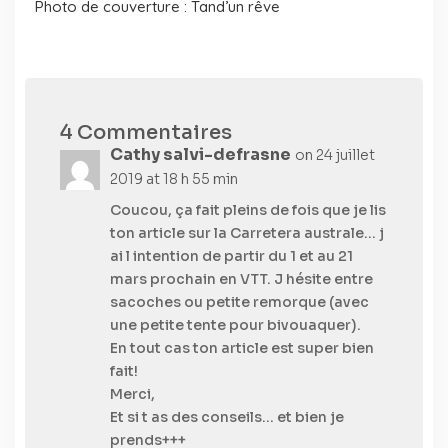
Photo de couverture : Tand’un rêve
4 Commentaires
Cathy salvi-defrasne
on 24 juillet
2019 at 18 h 55 min
Coucou, ça fait pleins de fois que je lis
ton article sur la Carretera australe… j
ai l intention de partir du 1 et au 21
mars prochain en VTT. J hésite entre
sacoches ou petite remorque (avec
une petite tente pour bivouaquer).
En tout cas ton article est super bien
fait!
Merci,
Et si t as des conseils… et bien je
prends+++