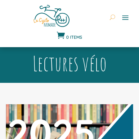

0 ITEMS
Lectures vélo