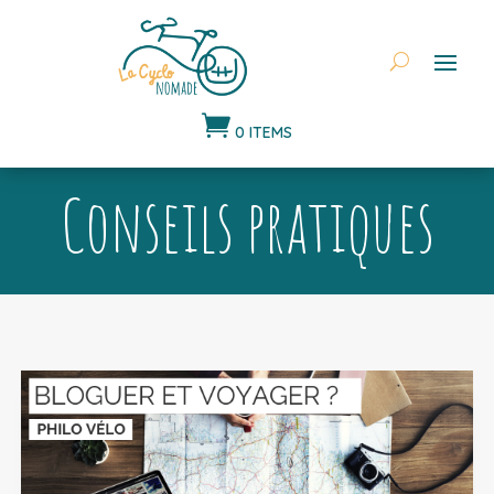

0 ITEMS
Conseils pratiques