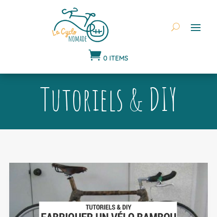

0 ITEMS
Tutoriels & DIY