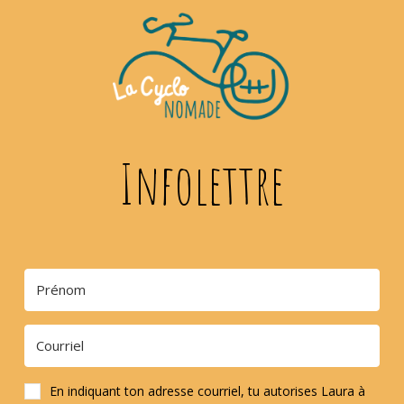
Infolettre
En indiquant ton adresse courriel, tu autorises Laura à