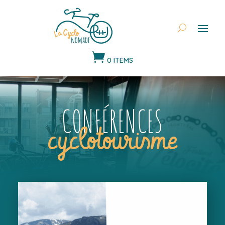

0 ITEMS
CONFÉRENCES
cyclotourisme