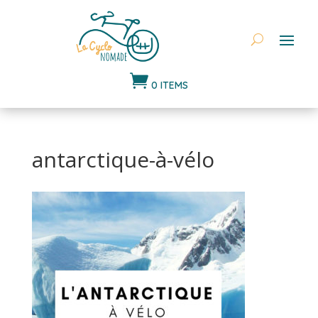

0 ITEMS
antarctique-à-vélo