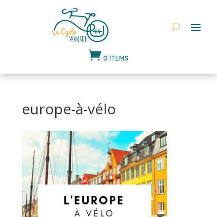

0 ITEMS
europe-à-vélo