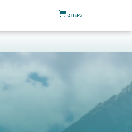

0 ITEMS