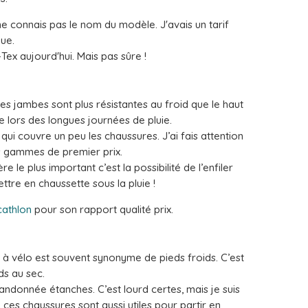
ne connais pas le nom du modèle. J'avais un tarif
que.
Tex aujourd'hui. Mais pas sûre !
les jambes sont plus résistantes au froid que le haut
 lors des longues journées de pluie.
ui couvre un peu les chaussures. J’ai fais attention
les gammes de premier prix.
e le plus important c’est la possibilité de l’enfiler
tre en chaussette sous la pluie !
cathlon
pour son rapport qualité prix.
s à vélo est souvent synonyme de pieds froids. C’est
ds au sec.
andonnée étanches. C’est lourd certes, mais je suis
ces chaussures sont aussi utiles pour partir en