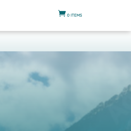

0 ITEMS