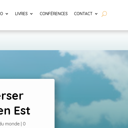
LO
LIVRES
CONFÉRENCES
CONTACT
erser
en Est
 du monde
|
0