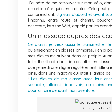
J’ai hâte de me retrouver sur mon vélo, dan
de cette côte qui n’en finit plus. Cela
peut p
comprendront.
J’y vais
d’abord et avant tout 
l’inconnu,
entre route et chemin, goudro
descente,
Into the Wild, appelé par les grand
Un message auprès des éco
Ce plaisir, je veux aussi le transmettre, l
qu’enseignant en classes primaires, j’en ai pa
mes élèves me suivent dans ce périple. Aya
folie. Il suffirait donc de consulter en class
que je mettrai en ligne régulièrement.
Elle a 
ainsi, dans une initiative
qui était si timide 
!
Les élèves
de ma classe avec leur ensei
souhaite,
allaient donc voir, au moins u
pourrai
faire pendant mon aventure.
Gonzague et ses élè