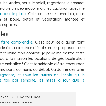
s les
Andes, sous le soleil, regardant le sommet
araitre un peu maso, mais les cyclonomades me
pour le plaisir.
Celui de me retrouver loin, dans
n et boue, béton et végétation, montée et
s espaces.
les
e faire comprendre.
C’est pour cela qu’en
tant
rlé à ma directrice d’école, en
lui proposant que
nt terminé mon
contrat, je peux me mettre cette
e ou à
la maison les positions de géolocalisation
été emballée ! C’est formidable d’être encouragé
de ma part, au moins au début. Ça donne des ailes
gnante, et tous les autres de l’école qui le
ne fois par semaine, les mises à jour que je
ves – © I Bike for Bikes