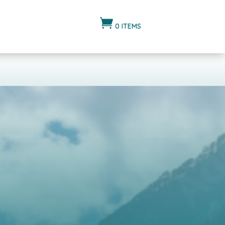

0 ITEMS