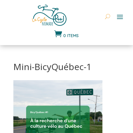

0 ITEMS
Mini-BicyQuébec-1