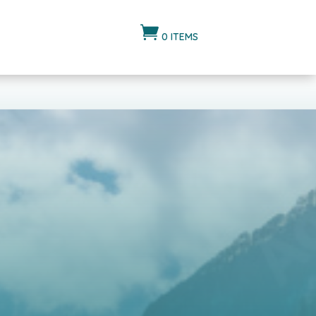

0 ITEMS