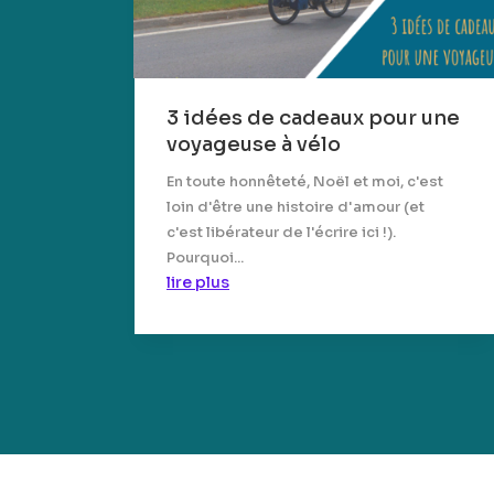
3 idées de cadeaux pour une
voyageuse à vélo
En toute honnêteté, Noël et moi, c'est
loin d'être une histoire d'amour (et
c'est libérateur de l'écrire ici !).
Pourquoi...
lire plus