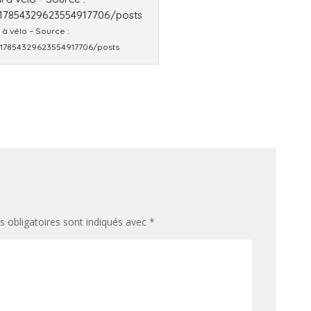
 à vélo – Source :
/117854329623554917706/posts
 obligatoires sont indiqués avec
*