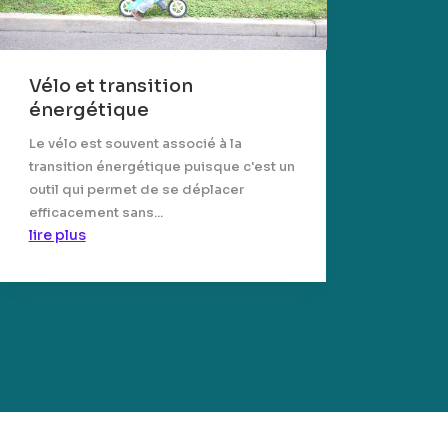
Vélo et transition
énergétique
Le vélo est souvent associé à la
transition énergétique puisque c'est un
outil qui permet de se déplacer
efficacement sans...
lire plus