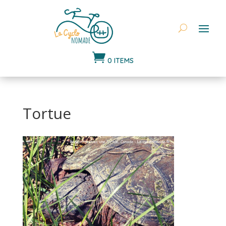

0 ITEMS
Tortue