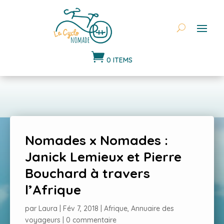

0 ITEMS
Nomades x Nomades :
Janick Lemieux et Pierre
Bouchard à travers
l’Afrique
par
Laura
|
Fév 7, 2018
|
Afrique
,
Annuaire des
voyageurs
|
0 commentaire