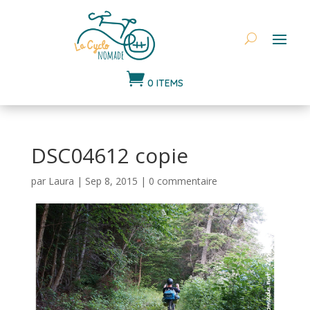

0 ITEMS
DSC04612 copie
par
Laura
|
Sep 8, 2015
|
0 commentaire