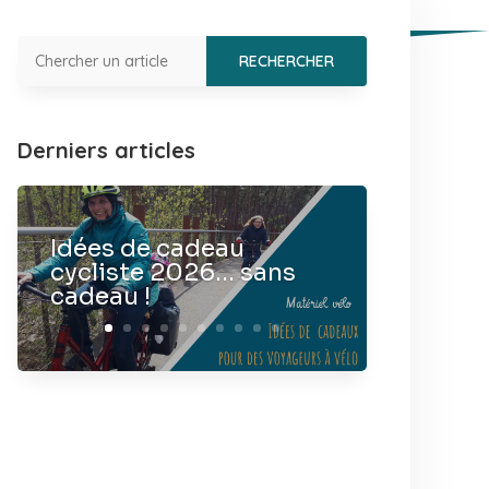
Derniers articles
Idées de cadeau
cycliste 2026… sans
cadeau !