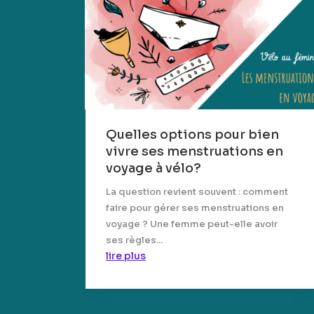
Quelles options pour bien
vivre ses menstruations en
voyage à vélo?
La question revient souvent : comment
faire pour gérer ses menstruations en
voyage ? Une femme peut-elle avoir
ses règles...
lire plus