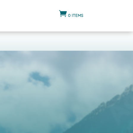

0 ITEMS