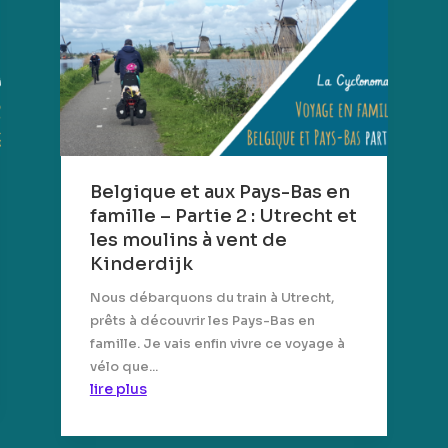
Belgique et aux Pays-Bas en
famille – Partie 2 : Utrecht et
les moulins à vent de
Kinderdijk
Nous débarquons du train à Utrecht,
prêts à découvrir les Pays-Bas en
famille. Je vais enfin vivre ce voyage à
vélo que...
lire plus