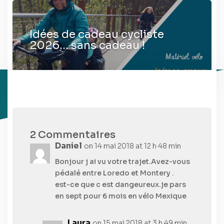
Idées de cadeau cycliste
2026… sans cadeau !
2 Commentaires
Daniel
on 14 mai 2018 at 12 h 48 min
Bonjour j ai vu votre trajet.Avez-vous
pédalé entre Loredo et Montery .
est-ce que c est dangeureux.je pars
en sept pour 6 mois en vélo Mexique
Laura
on 15 mai 2018 at 3 h 49 min