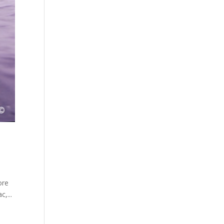
ore
,...