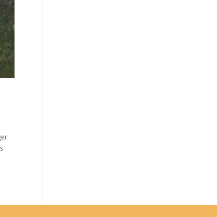
ger
os