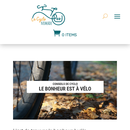

0 ITEMS