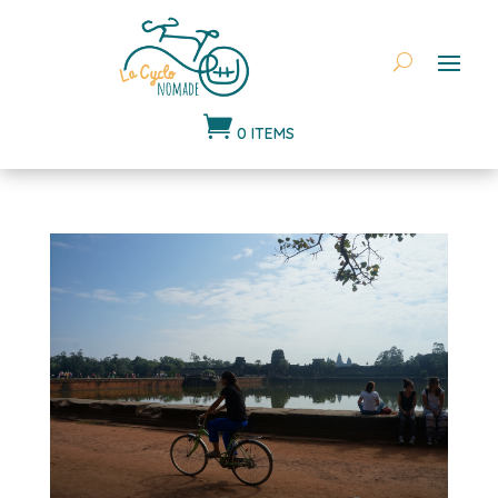

0 ITEMS