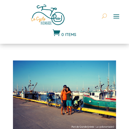

0 ITEMS