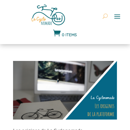

0 ITEMS