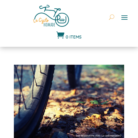

0 ITEMS