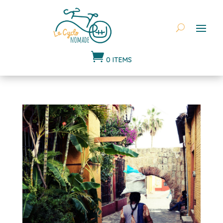

0 ITEMS