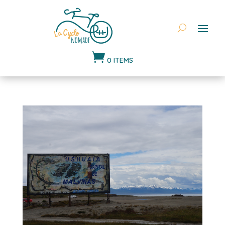

0 ITEMS