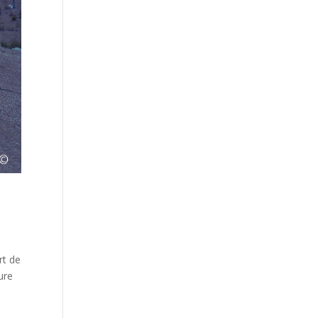
rt de
ure