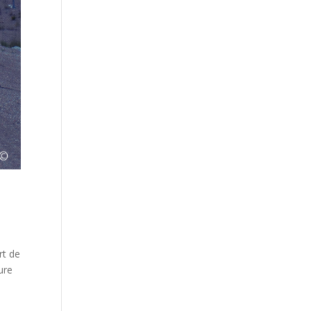
rt de
ure