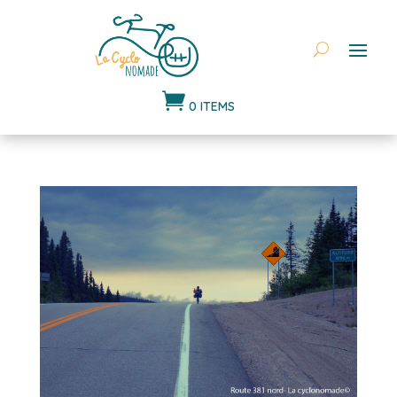

0 ITEMS