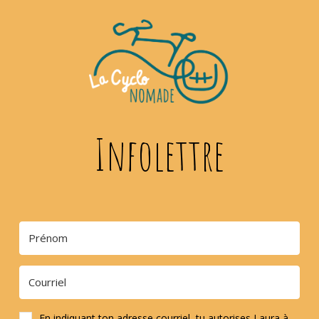
Infolettre
En indiquant ton adresse courriel, tu autorises Laura à