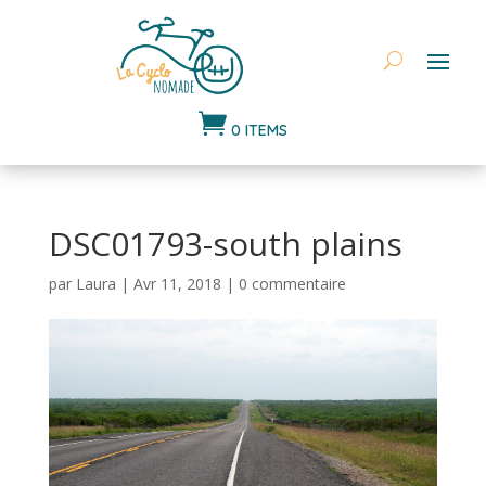

0 ITEMS
DSC01793-south plains
par
Laura
|
Avr 11, 2018
|
0 commentaire