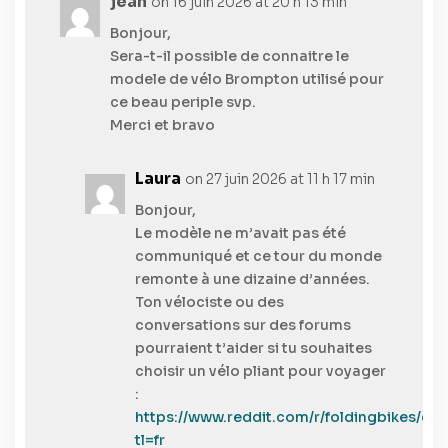
jean
on 16 juin 2026 at 20 h 13 min
Bonjour,
Sera-t-il possible de connaitre le
modele de vélo Brompton utilisé pour
ce beau periple svp.
Merci et bravo
Laura
on 27 juin 2026 at 11 h 17 min
Bonjour,
Le modèle ne m’avait pas été
communiqué et ce tour du monde
remonte à une dizaine d’années.
Ton vélociste ou des
conversations sur des forums
pourraient t’aider si tu souhaites
choisir un vélo pliant pour voyager
:
https://www.reddit.com/r/foldingbikes/
tl=fr