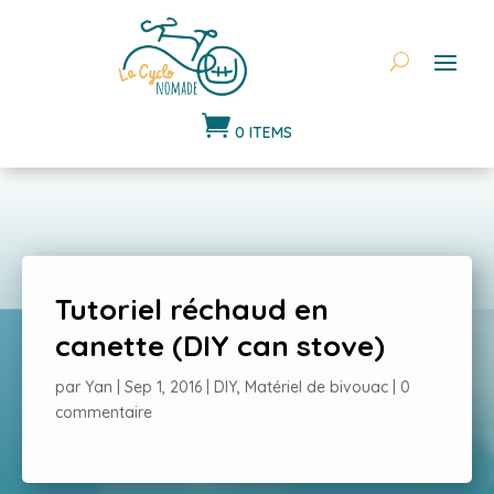

0 ITEMS
Tutoriel réchaud en
canette (DIY can stove)
par
Yan
|
Sep 1, 2016
|
DIY
,
Matériel de bivouac
|
0
commentaire