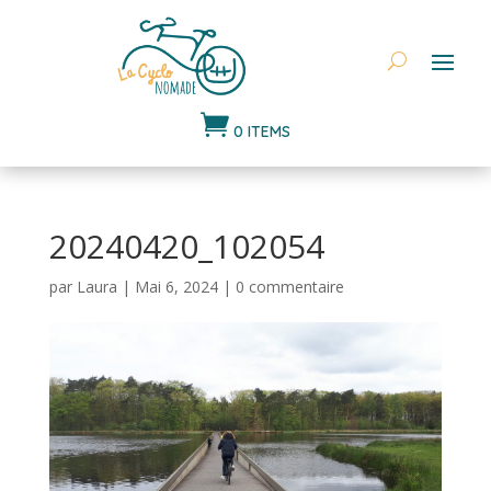

0 ITEMS
20240420_102054
par
Laura
|
Mai 6, 2024
|
0 commentaire