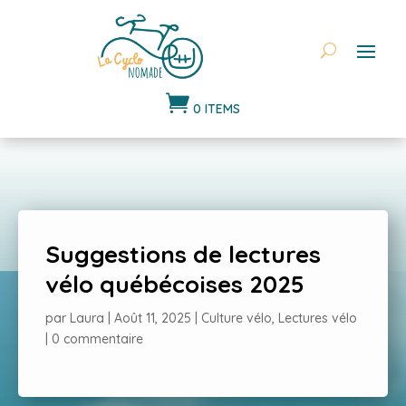

0 ITEMS
Suggestions de lectures
vélo québécoises 2025
par
Laura
|
Août 11, 2025
|
Culture vélo
,
Lectures vélo
|
0 commentaire