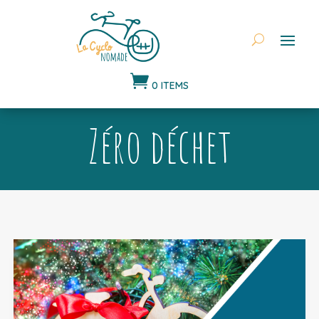

0 ITEMS
Zéro déchet