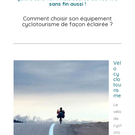
sans fin aussi !
Comment choisir son équipement
cyclotourisme de façon éclairée ?
Vél
o
cy
clo
tou
ris
me
Le
vélo
de
cycl
oto