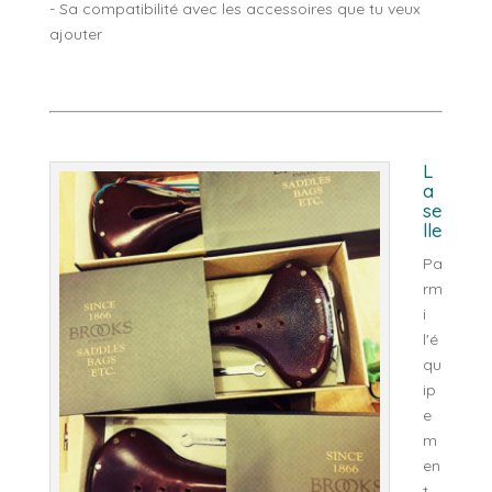
- Sa compatibilité avec les accessoires que tu veux
ajouter
L
a
se
lle
Pa
rm
i
l'é
qu
ip
e
m
en
t