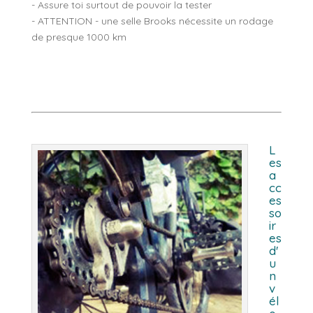
- Assure toi surtout de pouvoir la tester
- ATTENTION - une selle Brooks nécessite un rodage
de presque 1000 km
L
es
a
cc
es
so
ir
es
d'
u
n
v
él