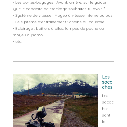
- Les portes-bagages : Avant, arrière, sur le guidon.
Quelle capacité de stockage souhaites-tu avoir ?
- Système de vitesse : Moyeu à vitesse interne ou pas
- Le système d'entrainement : chaîne ou courroie
- Éclairage : boitiers à piles, lampes de poche ou
moyeu dynamo
- etc.
Les
saco
ches
Les
sacoc
hes
sont
la