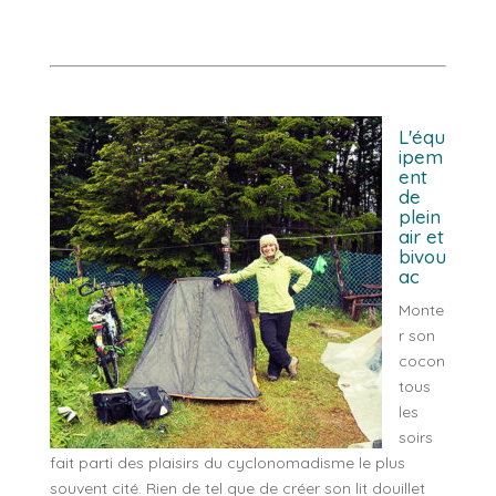
L'équ
ipem
ent
de
plein
air et
bivou
ac
Monte
r son
cocon
tous
les
soirs
fait parti des plaisirs du cyclonomadisme le plus
souvent cité. Rien de tel que de créer son lit douillet