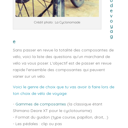
o
d
e
v
o
Crédit photo : La Cyclonomade
y
a
g
e
Sans passer en revue la totalité des composantes de
vélo, voici la liste des questions qu'un marchand de
vélo va vous poser. L'objectif est de passer en revue
rapide l'ensemble des composantes qui peuvent
varier sur un vélo.
Voici le genre de choix que tu vas avoir à faire lors de
ton choix de vélo de voyage:
-
Gammes de composantes
(la classique étant
Shimano Deore XT pour le cyclotourisme)
- Format du guidon (type course, papillon, droit,...)
- Les pédales : clip ou pas