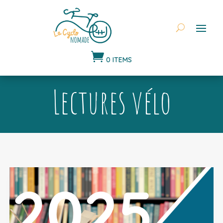

0 ITEMS
Lectures vélo