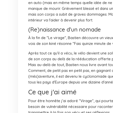
en auto (mais en même temps quelle idée de ne 
manque de mourir. Grièvement blessé et dans un co
mais son corps a subit de graves dommages. Mai
intérieur va l'aider à devenir plus fort.
(Re)naissance d'un nomade
À la fin de "Le virage", Bastien découvre un vieu
vois de son kiné résonne "Fais quinze minute de 
Après tout ce qu'il a vécu, le vélo devient une so
de son corps au delà de la rééducation offerte p
Mais au-delà de tout, Bastien nous livre avant to
Comment, de petit pas en petit pas, en gagnant 
(més)aventure, il est devenu le cyclonomade que l
tous les pays d'Europe depuis une dizaine d'anné
Ce que j'ai aimé
Pour être honnête j'ai adoré "Virage", qui pourt
besoin de vulnérabilité nécessaire pour raconter 
transmettre à la fois son vécu et ses réflexions.