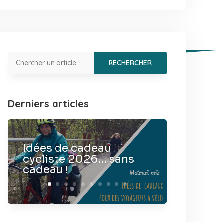
Derniers articles
Idées de cadeau
cycliste 2026… sans
cadeau !