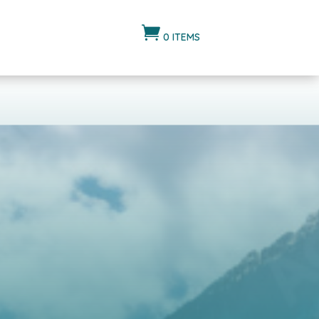

0 ITEMS