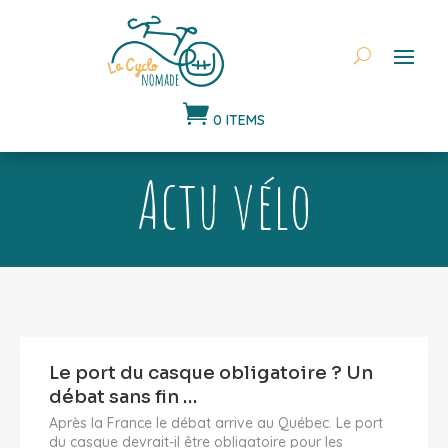

0 ITEMS
Actu vélo
Le port du casque obligatoire ? Un
débat sans fin …
Après la France le débat arrive au Québec. Le port
du casque devrait-il être obligatoire pour les