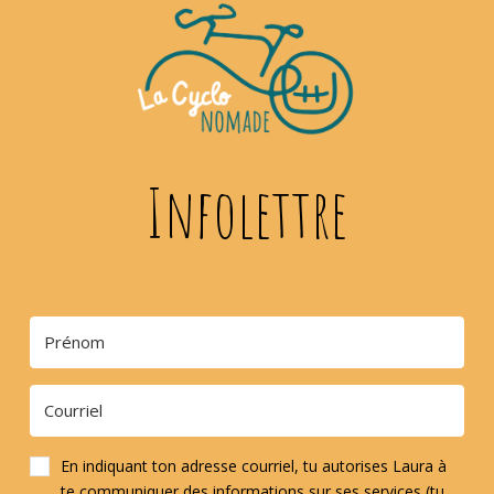
Infolettre
En indiquant ton adresse courriel, tu autorises Laura à
te communiquer des informations sur ses services (tu