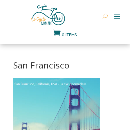

0 ITEMS
San Francisco