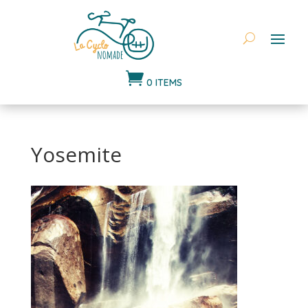

0 ITEMS
Yosemite