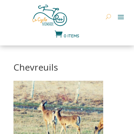

0 ITEMS
Chevreuils