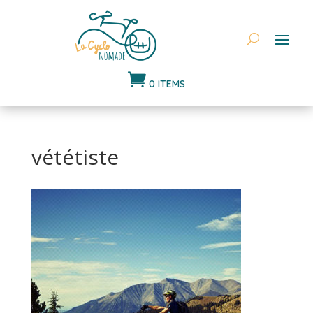

0 ITEMS
vététiste