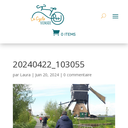

0 ITEMS
20240422_103055
par
Laura
|
Juin 20, 2024
|
0 commentaire