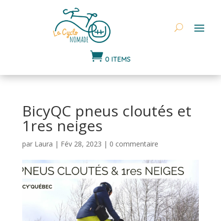

0 ITEMS
BicyQC pneus cloutés et
1res neiges
par
Laura
|
Fév 28, 2023
|
0 commentaire