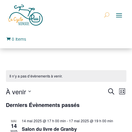
0 Items

Il n’y a pas d’évènements à venir.
Recher
Nav
À venir
Recherche
Liste
de
et
Sélectionnez
vu
naviga
Derniers Évènements passés
une
Év
de
date.
vues
14 mai 2025 @ 17 h 00 min
-
17 mai 2025 @ 19 h 00 min
MAI
14
Évène
Salon du livre de Granby
2025