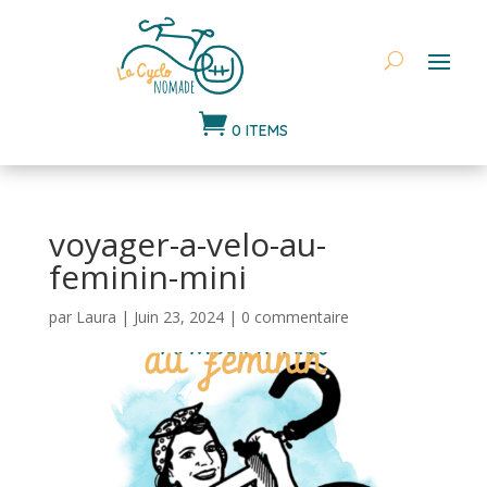

0 ITEMS
voyager-a-velo-au-
feminin-mini
par
Laura
|
Juin 23, 2024
|
0 commentaire